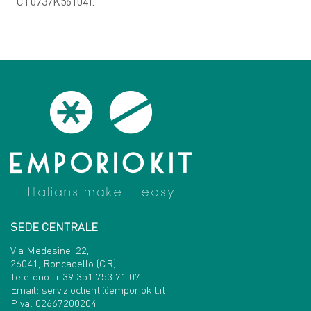
CT0737K56104).
SEDE CENTRALE
Via Medesine, 22,
26041, Roncadello (CR)
Telefono:
+ 39 351 753 71 07
Email:
servizioclienti@emporiokit.it
P.iva: 02667200204