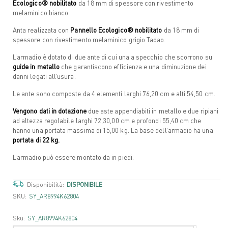
Ecologico® nobilitato
da 18 mm di spessore con rivestimento
melaminico bianco.
Anta realizzata con
Pannello Ecologico® nobilitato
da 18 mm di
spessore con rivestimento melaminico grigio Tadao.
L’armadio è dotato di due ante di cui una a specchio che scorrono su
guide in metallo
che garantiscono efficienza e una diminuzione dei
danni legati all’usura.
Le ante sono composte da 4 elementi larghi 76,20 cm e alti 54,50 cm.
Vengono dati in dotazione
due aste appendiabiti in metallo e due ripiani
ad altezza regolabile larghi 72,30,00 cm e profondi 55,40 cm che
hanno una portata massima di 15,00 kg. La base dell’armadio ha una
portata di 22 kg.
L’armadio può essere montato da in piedi.
Disponibilità:
DISPONIBILE
SKU:
SY_AR8994K62804
Sku:
SY_AR8994K62804