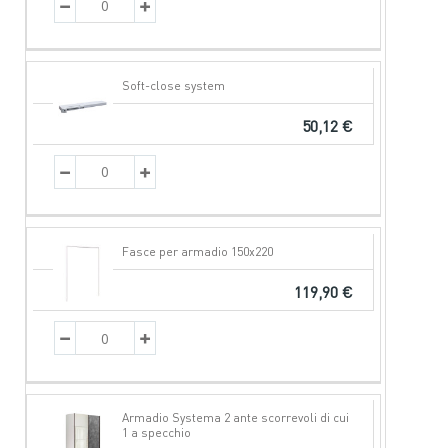
Soft-close system
50,12 €
Fasce per armadio 150x220
119,90 €
Armadio Systema 2 ante scorrevoli di cui
1 a specchio