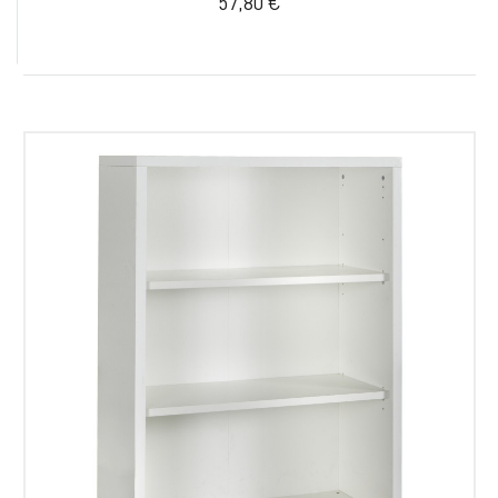
57,80 €