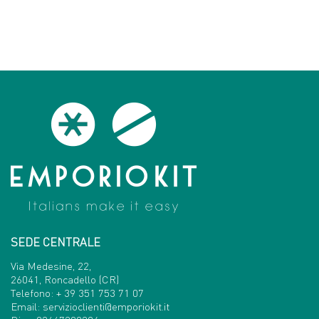
SEDE CENTRALE
Via Medesine, 22,
26041, Roncadello (CR)
Telefono:
+ 39 351 753 71 07
Email:
servizioclienti@emporiokit.it