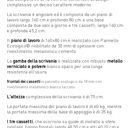
complessivo un deciso carattere moderno.
La scrivania è angolare ed è composta da un piano di
lavoro largo 160 cm e profondo 80 cm e una base
composta da due vani a giorno e tre cassetti, larga 140 cm
e profonda 45,2 cm.
Il
piano di lavoro
di 160x80 cm è realizzato con Pannello
Ecologico® nobilitato da 30 mm di spessore con
rivestimento melaminico cemento
La
gamba della scrivania
è realizzata con robusto
metallo
verniciato a polvere
bianco opaco per una lunga
resistenza all’usura.
frontali dei cassetti
in pannello ecologico da 18 mm con
rivestimento melaminico bianco laccato.
L'altezza
complessiva della scrivania è di 75 cm.
La portata massima del piano di lavoro è di 60 kg, mentre
la portata massima della base di appoggio è di 35 kg.
I tre cassetti
, che scorrono su guide di metallo a sfere
sigillate, hanno frontali larghi 48,50 cm e alti 40,10 cm e