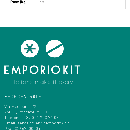
Peso (kg)
58.00
SEDE CENTRALE
Via Medesine, 22,
26041, Roncadello (CR)
Telefono:
+ 39 351 753 71 07
Email:
servizioclienti@emporiokit.it
P.iva: 02667200204