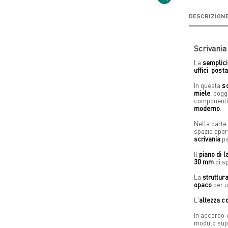
DESCRIZION
Scrivania
La
semplici
uffici
,
posta
In questa
s
miele
, pogg
componenti
moderno
.
Nella parte
spazio aper
scrivania
pe
Il
piano di l
30 mm
di s
La
struttur
opaco
per u
L'
altezza c
In accordo c
modulo sup