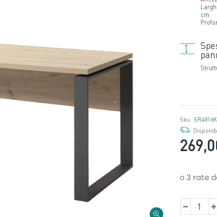
Largh
cm
Profo
Spe
pan
Strut
Sku:
SR4816K
Disponibi
269,0