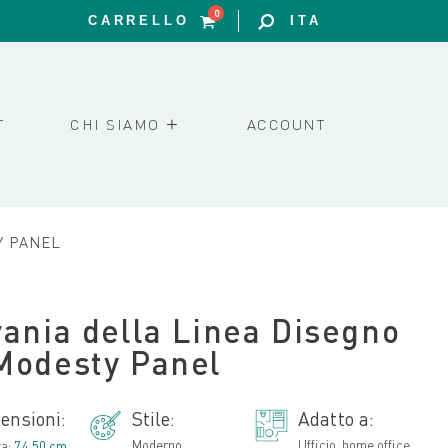
0
CARRELLO
ITA
T
CHI SIAMO
ACCOUNT
Y PANEL
vania della Linea Disegno
Modesty Panel
ensioni:
Stile:
Adatto a:
Moderno
Ufficio, home office
za:
74.50 cm