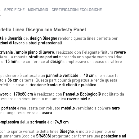
E
SPECIFICHE
MONTAGGIO
CERTIFICAZIONI ECOLOGICHE
 della Linea Disegno con Modesty Panel
tà
e
linearità
del
design
Disegno
rendono questa linea perfetta per
zioni di lavoro
e
studi professionali
.
crivania
l'
ampio piano di lavoro
, realizzato con l'elegante finitura
rovere
ia sulla robusta
struttura portante
creando uno spazio vuoto tra i due
 di
15 mm
che conferisce al
design
complessivo un deciso carattere
 posteriore è collocato un
pannello verticale
di
40 cm
che riduce lo
to a
36 cm
da terra. Questa particolarità progettuale rende questa
rfetta in caso di
ricezione frontale
di
clienti
e
pubblico
.
avoro
di
170x80 cm
è realizzato con
Pannello Ecologico®
nobilitato da
pessore con rivestimento melaminico
rovere miele
.
a portante
è realizzata con robusto
metallo
verniciato a polvere
nero
na lunga resistenza all’
usura
.
omplessiva
della
scrivania
è di
74,5 cm
.
on lo spirito versatile della linea
Disegno
, è inoltre disponibile un
plementare (codice
SR4808
) progettato per formare una
postazione ad