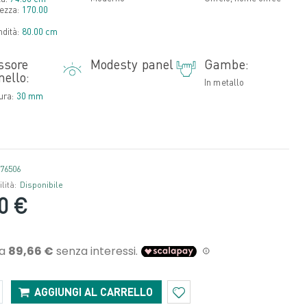
ezza:
170.00
ndità:
80.00 cm
ssore
Modesty panel
Gambe:
nello:
In metallo
tura:
30 mm
76506
lità:
Disponibile
0 €
AGGIUNGI AL CARRELLO