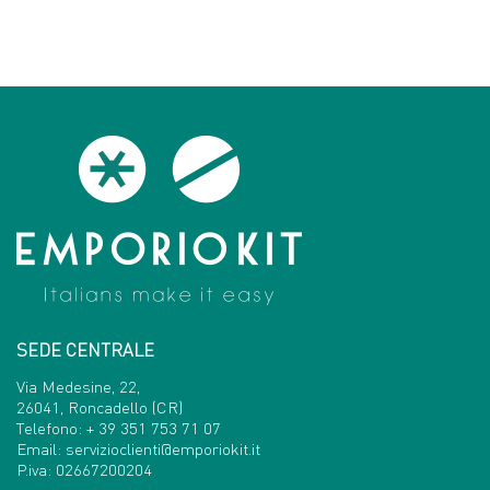
SEDE CENTRALE
Via Medesine, 22,
26041, Roncadello (CR)
Telefono:
+ 39 351 753 71 07
Email:
servizioclienti@emporiokit.it
P.iva: 02667200204