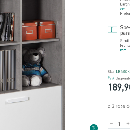
Largh
cm
Profo
Spe
pan
Strut
Front
mm
Sku:
LB2652K
Disponibi
189,9