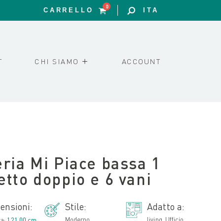
0
CARRELLO
ITA
T
CHI SIAMO
ACCOUNT
eria Mi Piace bassa 1
etto doppio e 6 vani
ensioni:
Stile:
Adatto a:
Moderno
living, Ufficio
za:
121.00 cm