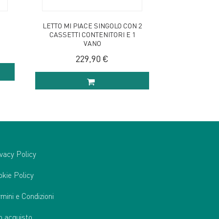
LETTO MI PIACE SINGOLO CON 2
CASSETTI CONTENITORI E 1
VANO
229,90 €
LO
AGGIUNGI AL CARRELLO
vacy Policy
okie Policy
mini e Condizioni
o acquisto