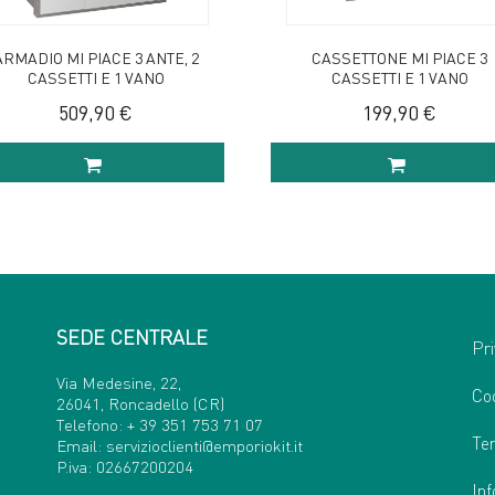
ARMADIO MI PIACE 3 ANTE, 2
CASSETTONE MI PIACE 3
CASSETTI E 1 VANO
CASSETTI E 1 VANO
509,90 €
199,90 €
GIUNGI AL CARRELLO
AGGIUNGI AL CARREL
SEDE CENTRALE
Pri
Via Medesine, 22,
Co
26041, Roncadello (CR)
Telefono:
+ 39 351 753 71 07
Ter
Email:
servizioclienti@emporiokit.it
P.iva: 02667200204
Inf