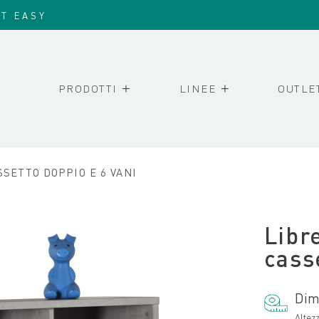
IT EASY
PRODOTTI
LINEE
OUTLE
SSETTO DOPPIO E 6 VANI
Libr
cass
Dim
Altez