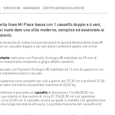
E
SPECIFICHE
MONTAGGIO
CERTIFICAZIONI ECOLOGICHE
della linea Mi Piace bassa con 1 cassetto doppio e 6 vani,
 si vuole dare uno stile moderno, semplice ed essenziale ai
bienti.
e necessita di ordine trova posto posto in questa libreria della linea Mi
on un cassetto doppio e sei vani potrà contenere quello che vorrai
ortante
realizzata con Pannello Ecologico® nobilitato da 25 mm di
n rivestimento melaminico grigio effetto cemento.
lizzato con Pannello Ecologico® nobilitato da 16 mm di spessore con
o melaminico bianco laccato.
 superiore sono presenti sei cubi a giorno alti 37,30 cm e profondi 31,00
ul retro che hanno una portata massima di 20,00 kg.
 inferiore è presente un
cassetto
di dimensioni 114,00x38,50 cm,
l suo interno in due sezioni di circa 51,70x30,00 cm con spondine
te circa 22,00 cm. Il cassetto scorre su guide in metallo che garantiscono
e una lunga resistenza all’usura. La portata massima del cassetto è di