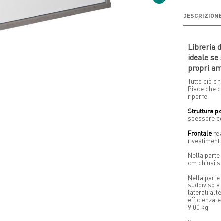
DESCRIZION
Libreria 
ideale se
propri am
Tutto ciò ch
Piace che c
riporre.
Struttura p
spessore co
Frontale
rea
rivestiment
Nella parte
cm chiusi s
Nella parte
suddiviso a
laterali al
efficienza 
9,00 kg.