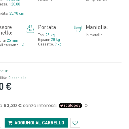
ezza:
120.00
ndità:
35.70 cm
ssore
Portata:
Maniglia:
nello:
Top:
25 kg
In metallo
Ripiani:
20 kg
tura:
25 mm
Cassetto:
9 kg
ali cassetto:
16
56105
lità:
Disponibile
0 €
AGGIUNGI AL CARRELLO