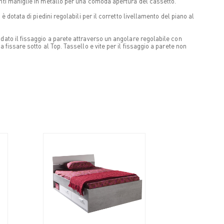
ti maniglie in metallo per una comoda apertura del cassetto.
 è dotata di piedini regolabili per il corretto livellamento del piano al
ato il fissaggio a parete attraverso un angolare regolabile con
 fissare sotto al Top. Tassello e vite per il fissaggio a parete non