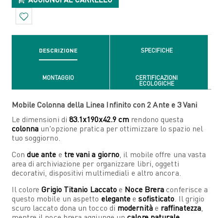
DESCRIZIONE
SPECIFICHE
MONTAGGIO
CERTIFICAZIONI
ECOLOGICHE
Mobile Colonna della Linea Infinito con 2 Ante e 3 Vani
Le dimensioni di
83.1x190x42.9 cm
rendono questa
colonna
un'opzione pratica per ottimizzare lo spazio nel
tuo soggiorno.
Con
due ante
e
tre vani a giorno
, il mobile offre una vasta
area di archiviazione per organizzare libri, oggetti
decorativi, dispositivi multimediali e altro ancora.
Il colore
Grigio Titanio Laccato
e
Noce Brera
conferisce a
questo mobile un aspetto
elegante
e
sofisticato
. Il grigio
scuro laccato dona un tocco di
modernità
e
raffinatezza
,
mentre il noce brera aggiunge un
calore naturale