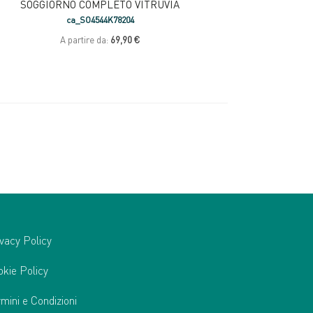
SOGGIORNO COMPLETO VITRUVIA
ca_SO4544K78204
A partire da:
69,90 €
vacy Policy
okie Policy
mini e Condizioni