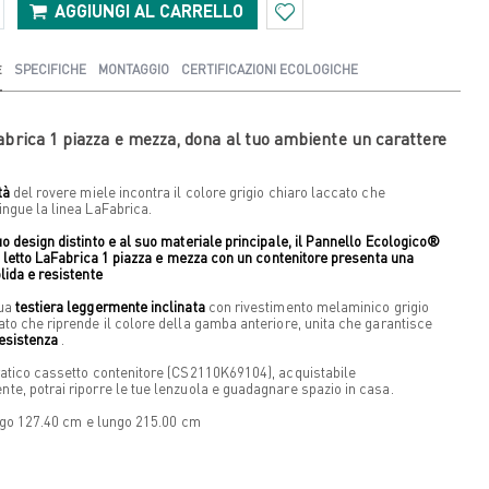
AGGIUNGI AL CARRELLO
E
SPECIFICHE
MONTAGGIO
CERTIFICAZIONI ECOLOGICHE
abrica 1 piazza e mezza, dona al tuo ambiente un carattere
tà
del rovere miele incontra il colore grigio chiaro laccato che
ingue la linea LaFabrica.
uo design distinto e al suo materiale principale, il Pannello Ecologico®
 il letto LaFabrica 1 piazza e mezza con un contenitore presenta una
lida e resistente
sua
testiera leggermente inclinata
con rivestimento melaminico grigio
ato che riprende il colore della gamba anteriore, unita che garantisce
resistenza
.
ratico cassetto contenitore (CS2110K69104), acquistabile
te, potrai riporre le tue lenzuola e guadagnare spazio in casa.
largo 127.40 cm e lungo 215.00 cm