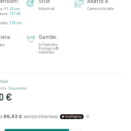
ensioni:
Stile:
Adatto a:
Industrial
Camera da letto
za:
91.10 cm
ezza:
127.40
ndità:
215 cm
iera:
Gambe:
In Pannello
ata
Ecologico®
nobilitato
76404
lità:
Disponibile
0 €