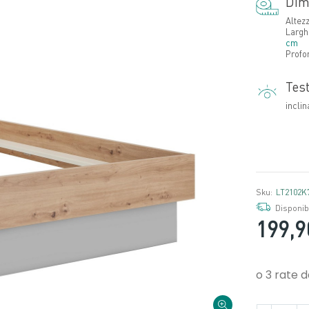
Dim
Altez
Largh
cm
Profo
Test
inclin
Sku:
LT2102K
Disponibi
199,9