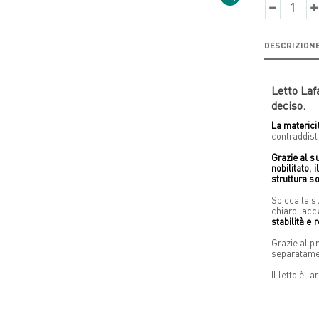
DESCRIZION
Letto Laf
deciso.
La materici
contraddist
Grazie al s
nobilitato,
struttura so
Spicca la 
chiaro lacc
stabilità e 
Grazie al p
separatamen
Il letto è 